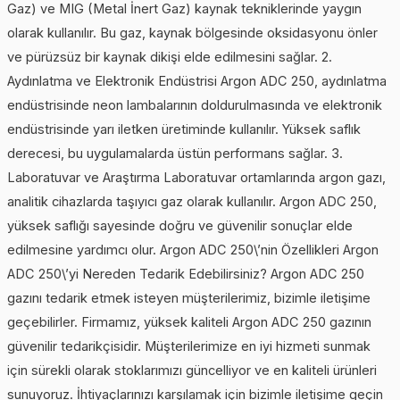
Gaz) ve MIG (Metal İnert Gaz) kaynak tekniklerinde yaygın
olarak kullanılır. Bu gaz, kaynak bölgesinde oksidasyonu önler
ve pürüzsüz bir kaynak dikişi elde edilmesini sağlar. 2.
Aydınlatma ve Elektronik Endüstrisi Argon ADC 250, aydınlatma
endüstrisinde neon lambalarının doldurulmasında ve elektronik
endüstrisinde yarı iletken üretiminde kullanılır. Yüksek saflık
derecesi, bu uygulamalarda üstün performans sağlar. 3.
Laboratuvar ve Araştırma Laboratuvar ortamlarında argon gazı,
analitik cihazlarda taşıyıcı gaz olarak kullanılır. Argon ADC 250,
yüksek saflığı sayesinde doğru ve güvenilir sonuçlar elde
edilmesine yardımcı olur. Argon ADC 250\’nin Özellikleri Argon
ADC 250\’yi Nereden Tedarik Edebilirsiniz? Argon ADC 250
gazını tedarik etmek isteyen müşterilerimiz, bizimle iletişime
geçebilirler. Firmamız, yüksek kaliteli Argon ADC 250 gazının
güvenilir tedarikçisidir. Müşterilerimize en iyi hizmeti sunmak
için sürekli olarak stoklarımızı güncelliyor ve en kaliteli ürünleri
sunuyoruz. İhtiyaçlarınızı karşılamak için bizimle iletişime geçin