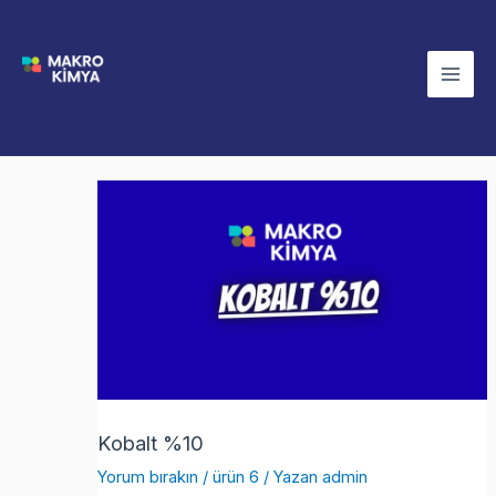
İçeriğe
Mai
atla
Men
Kobalt %10
Yorum bırakın
/
ürün 6
/ Yazan
admin