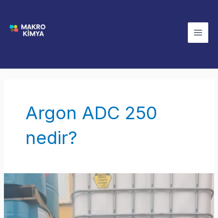
İçeriğe
Mai
atla
Men
Argon ADC 250
nedir?
Argon
ADC
250