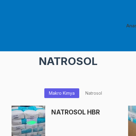
Ana
NATROSOL
Makro Kimya
Natrosol
NATROSOL HBR