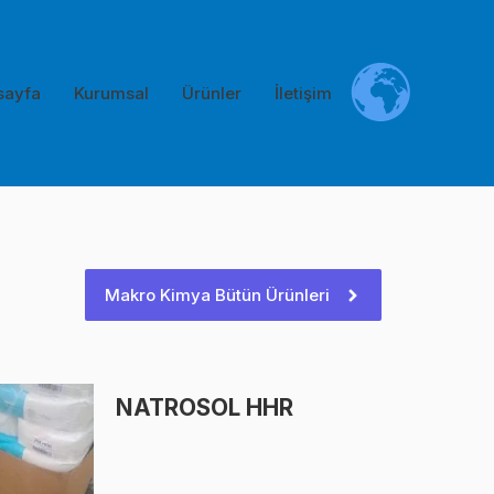
sayfa
Kurumsal
Ürünler
İletişim
Makro Kimya Bütün Ürünleri
NATROSOL HHR