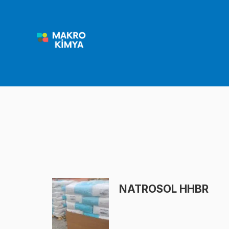
İçeriğe
atla
NATROSOL HHBR