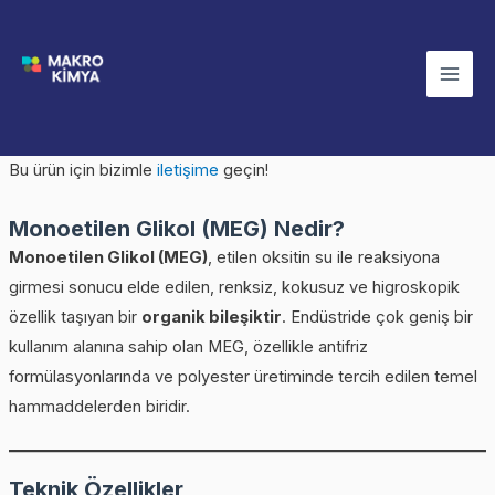
İçeriğe
Mai
atla
Men
Bu ürün için bizimle
iletişime
geçin!
Monoetilen Glikol (MEG) Nedir?
Monoetilen Glikol (MEG)
, etilen oksitin su ile reaksiyona
girmesi sonucu elde edilen, renksiz, kokusuz ve higroskopik
özellik taşıyan bir
organik bileşiktir
. Endüstride çok geniş bir
kullanım alanına sahip olan MEG, özellikle antifriz
formülasyonlarında ve polyester üretiminde tercih edilen temel
hammaddelerden biridir.
Teknik Özellikler