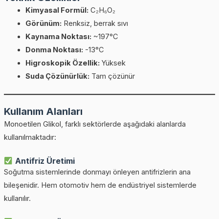
Kimyasal Formül:
C₂H₆O₂
Görünüm:
Renksiz, berrak sıvı
Kaynama Noktası:
~197°C
Donma Noktası:
-13°C
Higroskopik Özellik:
Yüksek
Suda Çözünürlük:
Tam çözünür
Kullanım Alanları
Monoetilen Glikol, farklı sektörlerde aşağıdaki alanlarda
kullanılmaktadır:
Antifriz Üretimi
Soğutma sistemlerinde donmayı önleyen antifrizlerin ana
bileşenidir. Hem otomotiv hem de endüstriyel sistemlerde
kullanılır.